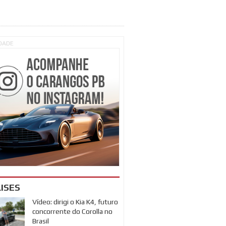
IDADE
ISES
Vídeo: dirigi o Kia K4, futuro
concorrente do Corolla no
Brasil