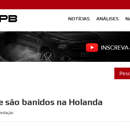
NOTÍCIAS
ANÁLISES
N
Carangos PB
te são banidos na Holanda
 Redação