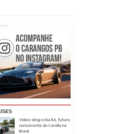
IDADE
ISES
Vídeo: dirigi o Kia K4, futuro
concorrente do Corolla no
Brasil