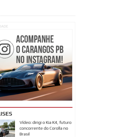
IDADE
ISES
Vídeo: dirigi o Kia K4, futuro
concorrente do Corolla no
Brasil