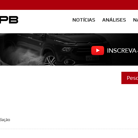
NOTÍCIAS
ANÁLISES
N
Carangos PB
edação