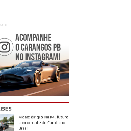
IDADE
ISES
Vídeo: dirigi o Kia K4, futuro
concorrente do Corolla no
Brasil