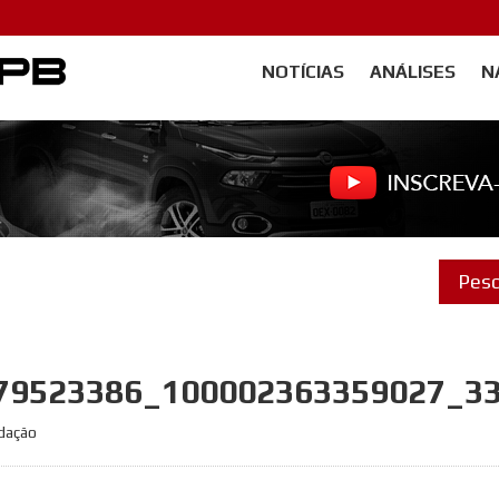
NOTÍCIAS
ANÁLISES
N
Carangos PB
79523386_100002363359027_3
edação