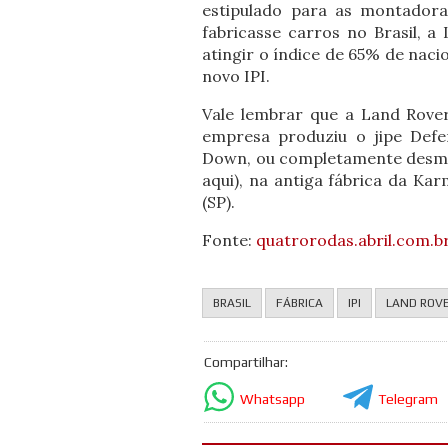
estipulado para as montador
fabricasse carros no Brasil, a
atingir o índice de 65% de naci
novo IPI.
Vale lembrar que a Land Rover
empresa produziu o jipe Def
Down, ou completamente desmo
aqui), na antiga fábrica da K
(SP).
Fonte:
quatrorodas.abril.com.b
BRASIL
FÁBRICA
IPI
LAND ROV
Compartilhar:
Whatsapp
Telegram