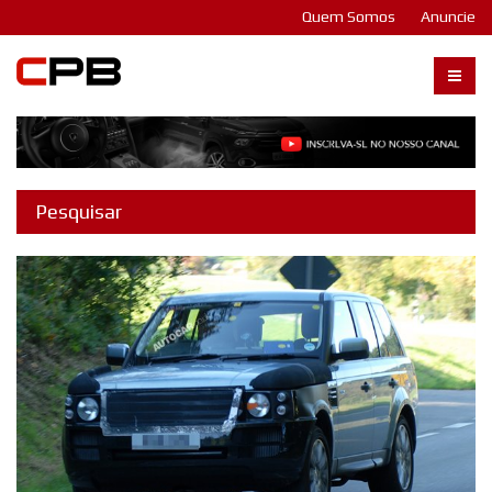
Quem Somos
Anuncie
Carangos PB