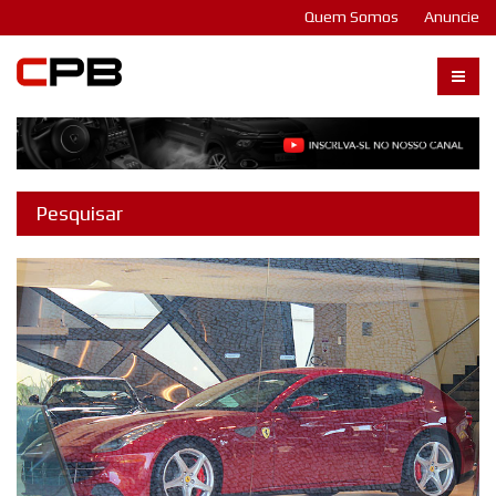
Quem Somos
Anuncie
Carangos PB