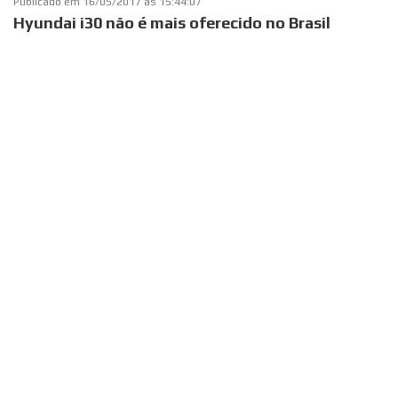
Publicado em
16/05/2017 às 15:44:07
Hyundai i30 não é mais oferecido no Brasil