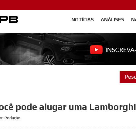
NOTÍCIAS
ANÁLISES
N
Carangos PB
 você pode alugar uma Lamborgh
or: Redação