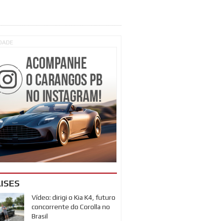
IDADE
ISES
Vídeo: dirigi o Kia K4, futuro
concorrente do Corolla no
Brasil