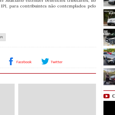
 Judiciário estender benefícios tributários, no
 IPI, para contribuintes não contemplados pelo
IPI
Facebook
Twitter
C