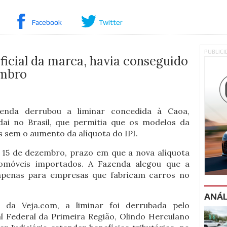
Facebook
Twitter
PUBLIC
ficial da marca, havia conseguido
embro
zenda derrubou a liminar concedida à Caoa,
dai no Brasil, que permitia que os modelos da
 sem o aumento da alíquota do IPI.
a 15 de dezembro, prazo em que a nova alíquota
omóveis importados. A Fazenda alegou que a
apenas para empresas que fabricam carros no
ANÁL
da Veja.com, a liminar foi derrubada pelo
l Federal da Primeira Região, Olindo Herculano