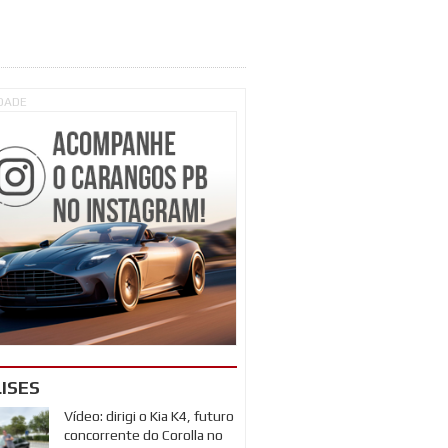
IDADE
ISES
Vídeo: dirigi o Kia K4, futuro
concorrente do Corolla no