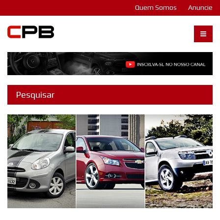
Quem Somos
Anuncie
Carangos PB