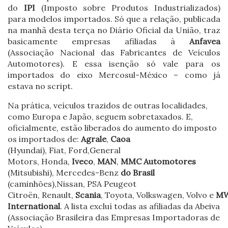
do
IPI
(Imposto sobre Produtos Industrializados)
para modelos importados. Só que a relação, publicada
na manhã desta terça no Diário Oficial da União, traz
basicamente empresas afiliadas à
Anfavea
(Associação Nacional das Fabricantes de Veículos
Automotores). E essa isenção só vale para os
importados do eixo Mercosul-México – como já
estava no script.
Na prática, veículos trazidos de outras localidades,
como Europa e Japão, seguem sobretaxados. E,
oficialmente, estão liberados do aumento do imposto
os importados de:
Agrale
,
Caoa
(Hyundai), Fiat, Ford,General
Motors, Honda,
Iveco
,
MAN
,
MMC Automotores
(Mitsubishi), Mercedes-Benz
do Brasil
(caminhões),Nissan, PSA Peugeot
Citroën, Renault,
Scania
, Toyota, Volkswagen, Volvo e
M
International
. A lista excluí todas as afiliadas da Abeiva
(Associação Brasileira das Empresas Importadoras de