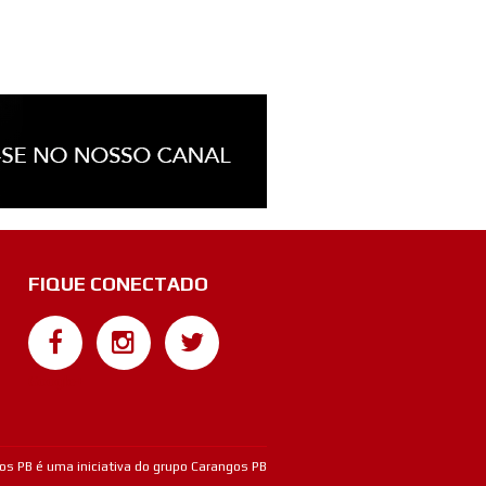
FIQUE CONECTADO
Google+
os PB é uma iniciativa do grupo Carangos PB