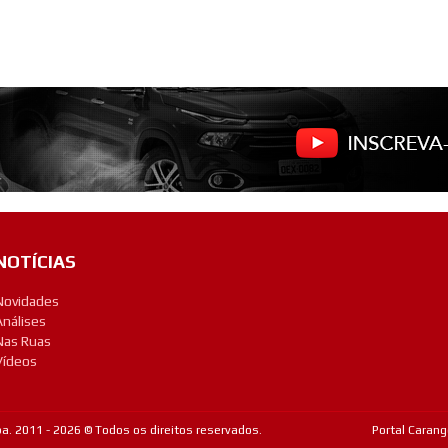
NOTÍCIAS
Novidades
Análises
Nas Ruas
Vídeos
a. 2011 - 2026 © Todos os direitos reservados.
Portal Carang