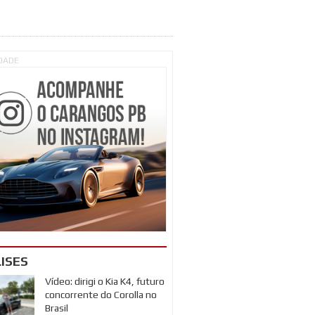
IDADE
ISES
Vídeo: dirigi o Kia K4, futuro
concorrente do Corolla no
Brasil