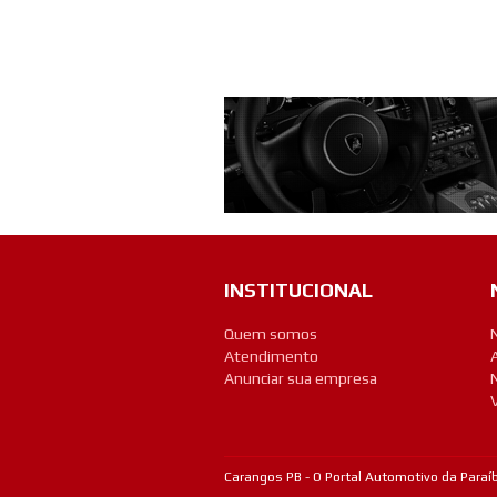
INSTITUCIONAL
Quem somos
Atendimento
Anunciar sua empresa
Carangos PB - O Portal Automotivo da Paraíb