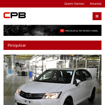
Quem Somos
Anuncie
Carangos PB