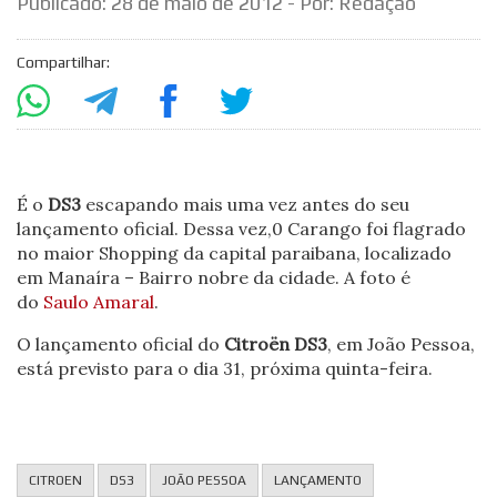
Publicado:
28 de maio de 2012
- Por: Redação
Compartilhar:
É o
DS3
escapando mais uma vez antes do seu
lançamento oficial. Dessa vez,0 Carango foi flagrado
no maior Shopping da capital paraibana, localizado
em Manaíra – Bairro nobre da cidade. A foto é
do
Saulo Amaral
.
O lançamento oficial do
Citroën
DS3
, em João Pessoa,
está previsto para o dia 31, próxima quinta-feira.
CITROEN
DS3
JOÃO PESSOA
LANÇAMENTO