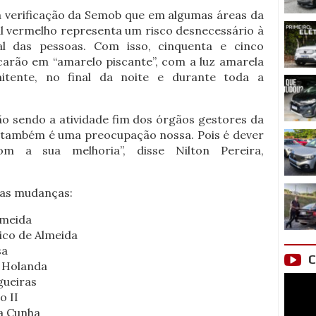
à verificação da Semob que em algumas áreas da
nal vermelho representa um risco desnecessário à
al das pessoas. Com isso, cinquenta e cinco
carão em “amarelo piscante”, com a luz amarela
itente, no final da noite e durante toda a
o sendo a atividade fim dos órgãos gestores da
, também é uma preocupação nossa. Pois é dever
m a sua melhoria”, disse Nilton Pereira,
 as mudanças:
lmeida
ico de Almeida
sa
C
 Holanda
gueiras
o II
da Cunha