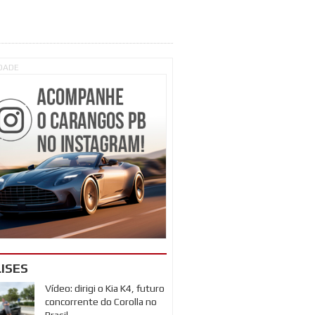
IDADE
ISES
Vídeo: dirigi o Kia K4, futuro
concorrente do Corolla no
Brasil