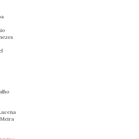
oa
io
nezes
el
alho
 Lucena
 Meira