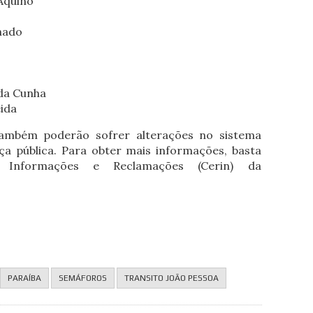
Aquino
hado
a
da Cunha
ida
também poderão sofrer alterações no sistema
ça pública. Para obter mais informações, basta
 Informações e Reclamações (Cerin) da
.
PARAÍBA
SEMÁFOROS
TRANSITO JOÃO PESSOA