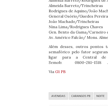
Almeida Barreto/Rodrigues de 
Almeida Barreto/Trincheiras
Rodrigues de Aquino/João Mac
General Osório/Guedes Pereir
João Machado/Trincheiras
Nina Lima/Rodrigues Chaves
Gen. Bento da Gama/Carneiro 
Av. Américo Falcão/ Mons. Alme
Além desses, outros pontos 
semafórico pelo fator seguran
ligar para a Central de
Semob: 0800-281-1518 
Via
G1 PB
AVENIDAS
CARANGOS PB
NOITE