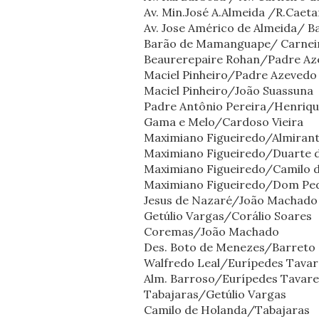
Av. Min.José A.Almeida /R.Caeta
Av. Jose Américo de Almeida/ 
Barão de Mamanguape/ Carnei
Beaurerepaire Rohan/Padre Az
Maciel Pinheiro/Padre Azevedo
Maciel Pinheiro/João Suassuna
Padre Antônio Pereira/Henriqu
Gama e Melo/Cardoso Vieira
Maximiano Figueiredo/Almiran
Maximiano Figueiredo/Duarte da
Maximiano Figueiredo/Camilo 
Maximiano Figueiredo/Dom Ped
Jesus de Nazaré/João Machado
Getúlio Vargas/Corálio Soares
Coremas/João Machado
Des. Boto de Menezes/Barreto
Walfredo Leal/Eurípedes Tavar
Alm. Barroso/Eurípedes Tavare
Tabajaras/Getúlio Vargas
Camilo de Holanda/Tabajaras