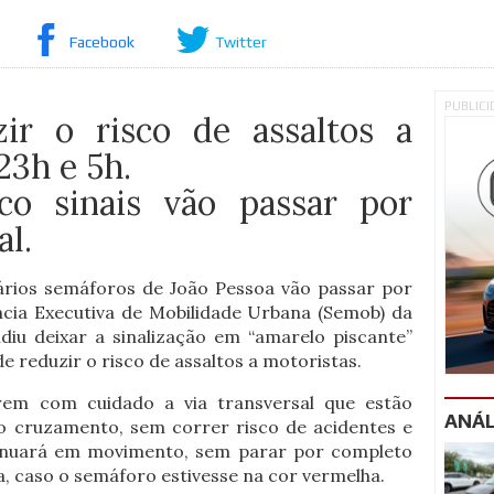
Facebook
Twitter
PUBLIC
zir o risco de assaltos a
23h e 5h.
co sinais vão passar por
al.
vários semáforos de João Pessoa vão passar por
cia Executiva de Mobilidade Urbana (Semob) da
diu deixar a sinalização em “amarelo piscante”
de reduzir o risco de assaltos a motoristas.
rem com cuidado a via transversal que estão
ANÁL
o cruzamento, sem correr risco de acidentes e
ntinuará em movimento, sem parar por completo
 caso o semáforo estivesse na cor vermelha.