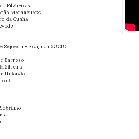
no Filgueiras
Barão Maranguape
ro da Cunha
evedo
e Siqueira - Praça da SOCIC
te Barroso
 Silveira
de Holanda
ro II
 Sobrinho
es
s