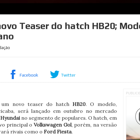
novo Teaser do hatch HB20; Mod
 ano
dação
Facebook
Twitter
PUBLIC
) um novo teaser do hatch
HB20
. O modelo,
acicaba, será lançado em outubro no mercado
a
Hyundai
no segmento de populares. O hatch, em
vo principal o
Volkswagen Gol
, porém, na versão
ará rivais como o
Ford Fiesta
.