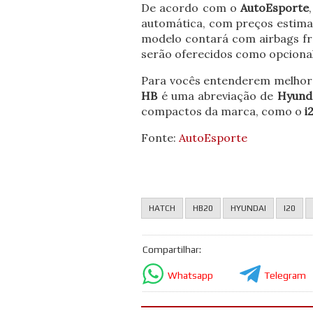
De acordo com o
AutoEsporte
automática, com preços estimado
modelo contará com airbags fro
serão oferecidos como opcional
Para vocês entenderem melhor
HB
é uma abreviação de
Hyunda
compactos da marca, como o
i
Fonte:
AutoEsporte
HATCH
HB20
HYUNDAI
I20
Compartilhar:
Whatsapp
Telegram