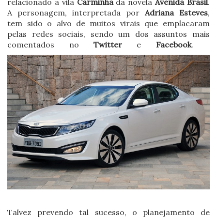
relacionado a vilã
Carminha
da novela
Avenida Brasil
.
A personagem, interpretada por
Adriana Esteves
,
tem sido o alvo de muitos virais que emplacaram
pelas redes sociais, sendo um dos assuntos mais
comentados no
Twitter
e
Facebook
.
Talvez prevendo tal sucesso, o planejamento de