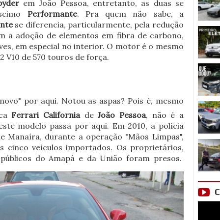
pyder
em João Pessoa, entretanto, as duas se
éscimo
Performante
. Pra quem não sabe, a
ante
se diferencia, particularmente, pela redução
om a adoção de elementos em fibra de carbono,
ves, em especial no interior. O motor é o mesmo
.2 V10 de 570 touros de força.
novo" por aqui. Notou as aspas? Pois é, mesmo
ica
Ferrari California
de
João Pessoa
, não é a
este modelo passa por aqui. Em 2010, a polícia
de Manaíra, durante a operação "Mãos Limpas",
 cinco veículos importados. Os proprietários,
 públicos do Amapá e da União foram presos.
C