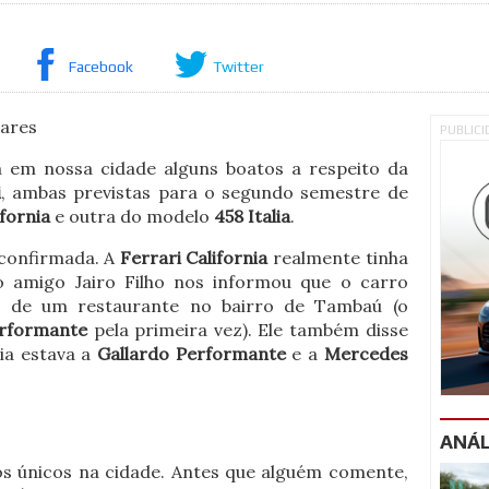
Facebook
Twitter
vares
PUBLIC
 em nossa cidade alguns boatos a respeito da
i
, ambas previstas para o segundo semestre de
fornia
e outra do modelo
458 Italia
.
 confirmada. A
Ferrari California
realmente tinha
o amigo Jairo Filho nos informou que o carro
e de um restaurante no bairro de Tambaú (o
rformante
pela primeira vez). Ele também disse
ia estava a
Gallardo Performante
e a
Mercedes
ANÁL
s únicos na cidade. Antes que alguém comente,