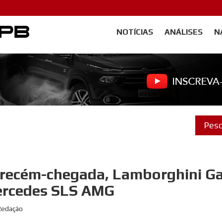
NOTÍCIAS
ANÁLISES
N
Carangos PB
ia recém-chegada, Lamborghini G
ercedes SLS AMG
 Redação