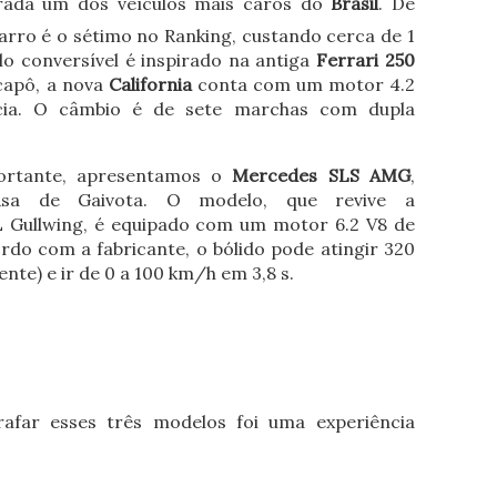
rada um dos veículos mais caros do
Brasil
. De
arro é o sétimo no Ranking, custando cerca de 1
lo conversível é inspirado na antiga
Ferrari 250
 capô, a nova
California
conta com um motor 4.2
cia. O câmbio é de sete marchas com dupla
ortante, apresentamos o
Mercedes SLS AMG
,
sa de Gaivota. O modelo, que revive a
L Gullwing, é equipado com um motor 6.2 V8 de
ordo com a fabricante, o bólido pode atingir 320
te) e ir de 0 a 100 km/h em 3,8 s.
afar esses três modelos foi uma experiência