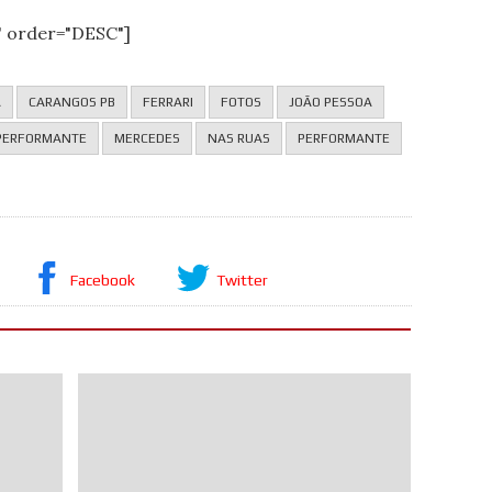
le" order="DESC"]
A
CARANGOS PB
FERRARI
FOTOS
JOÃO PESSOA
 PERFORMANTE
MERCEDES
NAS RUAS
PERFORMANTE
Facebook
Twitter