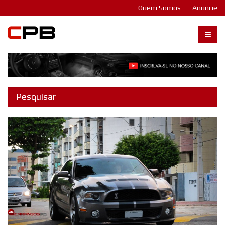
Quem Somos
Anuncie
Carangos PB