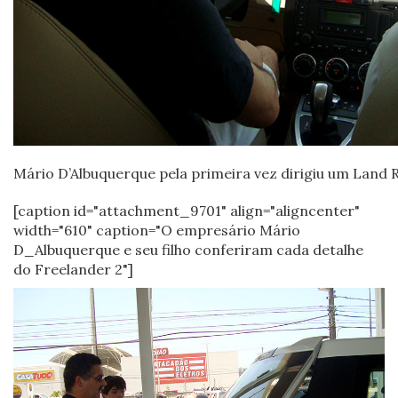
Mário D’Albuquerque pela primeira vez dirigiu um Land 
[caption id="attachment_9701" align="aligncenter"
width="610" caption="O empresário Mário
D_Albuquerque e seu filho conferiram cada detalhe
do Freelander 2"]