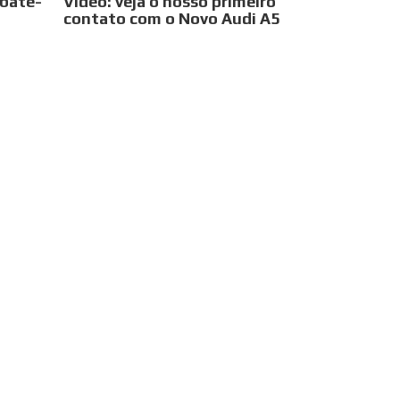
 bate-
Vídeo: veja o nosso primeiro
contato com o Novo Audi A5