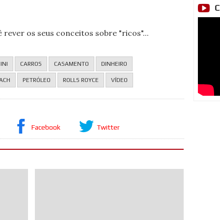
C
 rever os seus conceitos sobre "ricos"...
INI
CARROS
CASAMENTO
DINHEIRO
ACH
PETRÓLEO
ROLLS ROYCE
VÍDEO
Facebook
Twitter