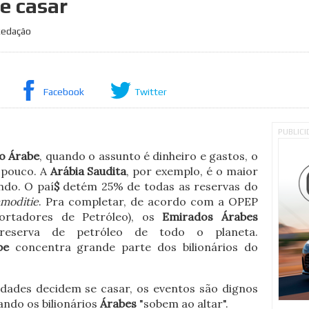
se casar
Redação
Facebook
Twitter
PUBLIC
o Árabe
, quando o assunto é dinheiro e gastos, o
 pouco. A
Arábia Saudita
, por exemplo, é o maior
ndo. O paí
$
detém 25% de todas as reservas do
moditie
. Pra completar, de acordo com a OPEP
ortadores de Petróleo), os
Emirados Árabes
eserva de petróleo de todo o planeta.
be
concentra grande parte dos bilionários do
ridades decidem se casar, os eventos são dignos
ando os bilionários
Árabes
"sobem ao altar".