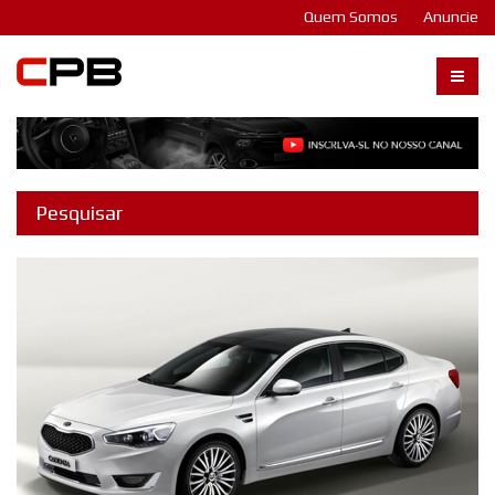
Quem Somos
Anuncie
Carangos PB