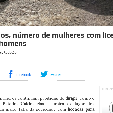
os, número de mulheres com lice
 homens
or: Redação
Facebook
Twitter
PUBLIC
mulheres continuam proibidas de
dirigir
, como é
s
Estados Unidos
elas assumiram o lugar dos
da maior fatia da sociedade com
licenças para