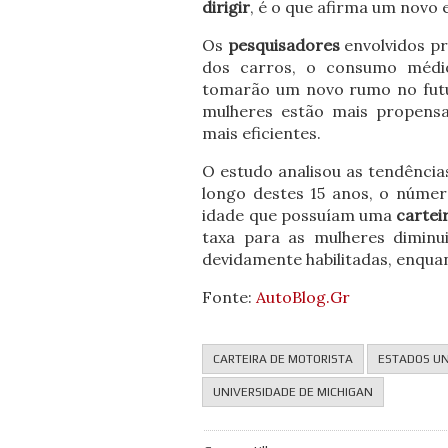
dirigir
, é o que afirma um novo
Os
pesquisadores
envolvidos p
dos carros, o consumo médio
tomarão um novo rumo no futur
mulheres estão mais propens
mais eficientes.
O estudo analisou as tendênci
longo destes 15 anos, o núme
idade que possuíam uma
cartei
taxa para as mulheres diminu
devidamente habilitadas, enqu
Fonte:
AutoBlog.Gr
CARTEIRA DE MOTORISTA
ESTADOS U
UNIVERSIDADE DE MICHIGAN