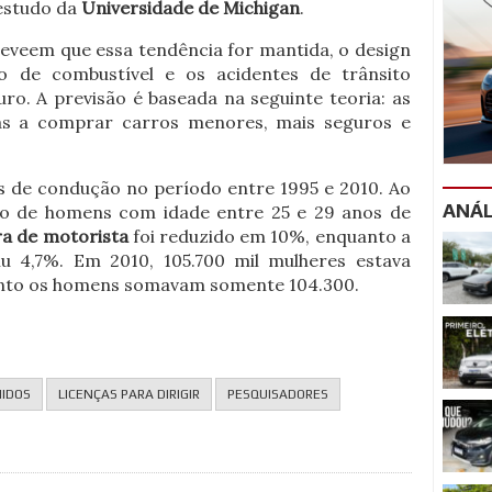
 estudo da
Universidade de Michigan
.
reveem que essa tendência for mantida, o design
 de combustível e os acidentes de trânsito
o. A previsão é baseada na seguinte teoria: as
as a comprar carros menores, mais seguros e
as de condução no período entre 1995 e 2010.
Ao
ANÁL
ro de homens com idade entre 25 e 29 anos de
ra de motorista
foi reduzido em 10%, enquanto a
iu 4,7%.
Em 2010, 105.700 mil mulheres estava
anto os homens somavam somente 104.300.
NIDOS
LICENÇAS PARA DIRIGIR
PESQUISADORES