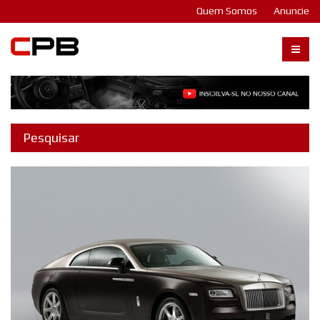
Quem Somos
Anuncie
Carangos PB