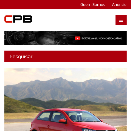
Quem Somos
Anuncie
Carangos PB