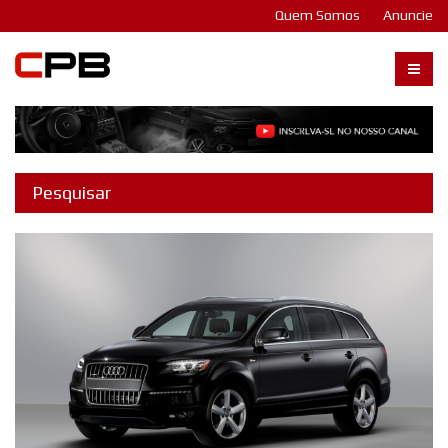
Quem Somos
Anuncie
Carangos PB