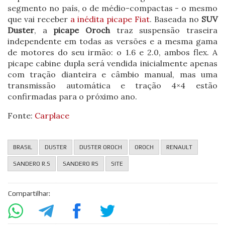
segmento no país, o de médio-compactas - o mesmo
que vai receber
a inédita picape Fiat
. Baseada no
SUV
Duster
, a
picape Oroch
traz suspensão traseira
independente em todas as versões e a mesma gama
de motores do seu irmão: o 1.6 e 2.0, ambos flex. A
picape cabine dupla será vendida inicialmente apenas
com tração dianteira e câmbio manual, mas uma
transmissão automática e tração 4×4 estão
confirmadas para o próximo ano.
Fonte:
Carplace
BRASIL
DUSTER
DUSTER OROCH
OROCH
RENAULT
SANDERO R.S
SANDERO RS
SITE
Compartilhar: