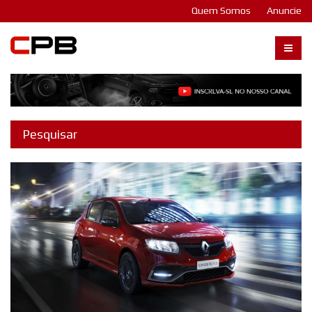
Quem Somos
Anuncie
Carangos PB