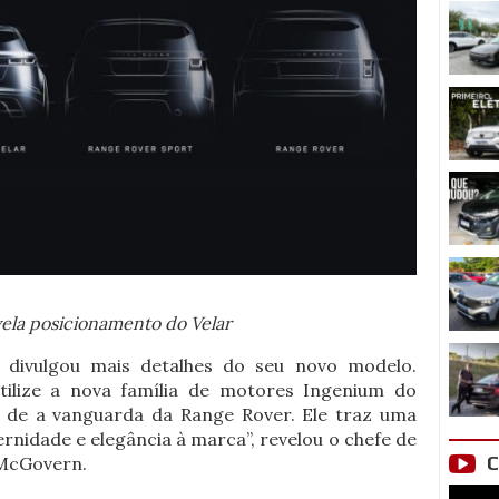
ela posicionamento do Velar
divulgou mais detalhes do seu novo modelo.
utilize a nova família de motores Ingenium do
 de a vanguarda da Range Rover. Ele traz uma
nidade e elegância à marca”, revelou o chefe de
C
 McGovern.