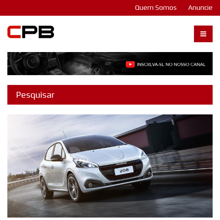
Quem Somos
Anuncie
Carangos PB