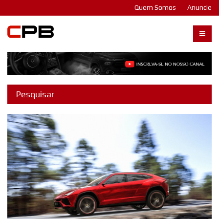
Quem Somos
Anuncie
Carangos PB