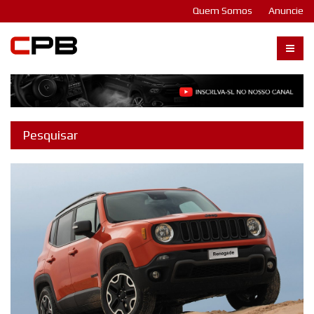
Quem Somos
Anuncie
Carangos PB