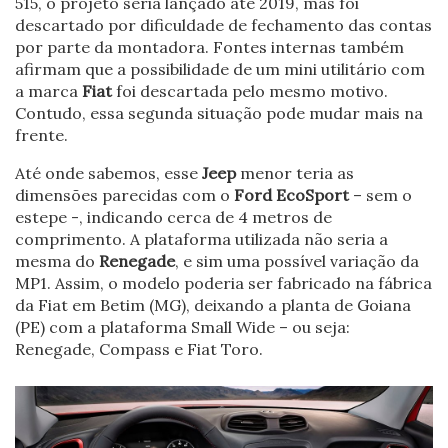
515, o projeto seria lançado até 2019, mas foi
descartado por dificuldade de fechamento das contas
por parte da montadora. Fontes internas também
afirmam que a possibilidade de um mini utilitário com
a marca
Fiat
foi descartada pelo mesmo motivo.
Contudo, essa segunda situação pode mudar mais na
frente.
Até onde sabemos, esse
Jeep
menor teria as
dimensões parecidas com o
Ford EcoSport
– sem o
estepe -, indicando cerca de 4 metros de
comprimento. A plataforma utilizada não seria a
mesma do
Renegade
, e sim uma possível variação da
MP1. Assim, o modelo poderia ser fabricado na fábrica
da Fiat em Betim (MG), deixando a planta de Goiana
(PE) com a plataforma Small Wide – ou seja:
Renegade, Compass e Fiat Toro.