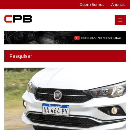
Quem Somos
Anuncie
Carangos PB