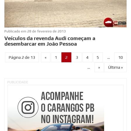
Publicado em
28 de fevereiro de 2013
Veículos da revenda Audi começam a
desembarcar em João Pessoa
Página 2 de 13
«
1
2
3
4
5
...
10
...
»
Última »
PUBLICIDADE