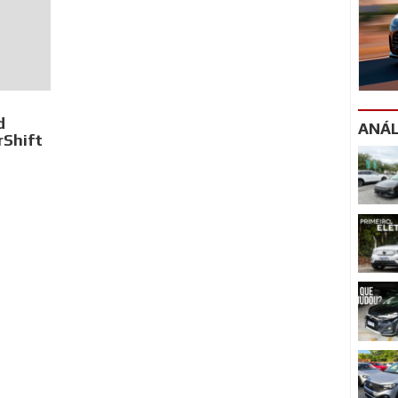
d
ANÁL
rShift