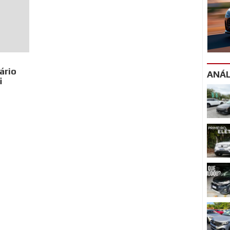
ário
ANÁL
i