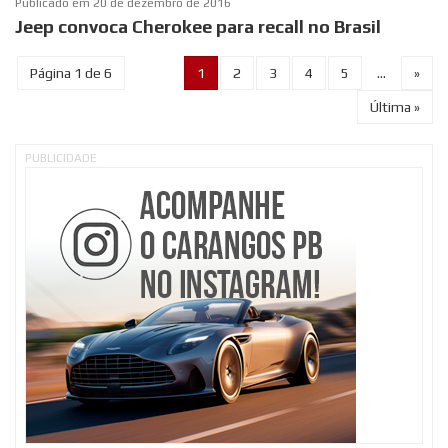
Publicado em
20 de dezembro de 2016
Jeep convoca Cherokee para recall no Brasil
Página 1 de 6
1
2
3
4
5
...
»
Última »
PUBLICIDADE