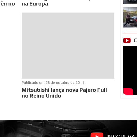
oën no
na Europa
C
Publicado em
28 de outubro de 2011
Mitsubishi lança nova Pajero Full
no Reino Unido