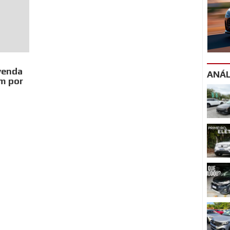
evenda
ANÁL
am por