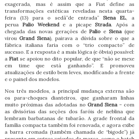
exagerada, mas é assim que a Fiat define as
transformações estéticas reveladas nesta quarta-
feira (13) para o sedã”de entrada”
Siena EL
, a
perua
Palio Weekend
e a picape
Strada
. Após a
chegada das novas gerações de
Palio
e
Siena
(que
virou
Grand Siena
), pairava a dúvida sobre o que a
fábrica italiana faria com o “trio compacto” de
sucesso. E a resposta é a mais lógica (e óbvia) possível:
a
Fiat
se apoiou no dito popular, de que “não se mexe
em time que está ganhando”. E promoveu
atualizações de estilo bem leves, modificando a frente
e o painel dos modelos.
Nos três modelos, a principal mudança externa são
os para-choques dianteiros, que ganharam linhas
muito próximas das adotadas no
Grand Siena
– com
as divisórias das seções dos faróis de neblina que
lembram barbatanas de tubarão. A grade frontal da
família compacta também foi renovada, e agora exibe
a barra cromada (também chamada de “bigode”) já
presente em outros veículos da marca, como o hatch