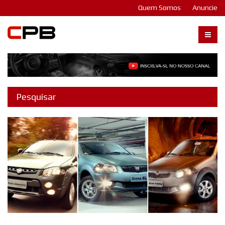
Quem Somos
Anuncie
Carangos PB