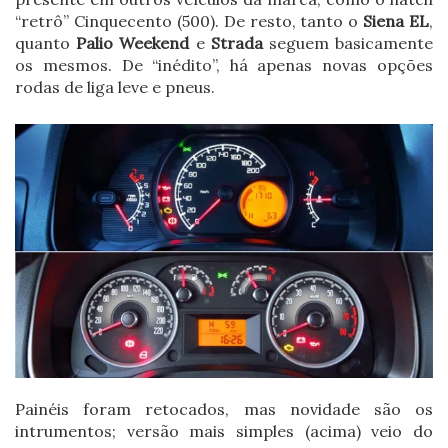
“retrô” Cinquecento (500). De resto, tanto o
Siena EL
,
quanto
Palio Weekend
e
Strada
seguem basicamente
os mesmos. De “inédito”, há apenas novas opções
rodas de liga leve e pneus.
Painéis foram retocados, mas novidade são os
intrumentos; versão mais simples (acima) veio do