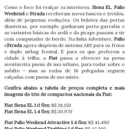
Como o foco foi realçar os interiores,
Siena EL
,
Palio
Weekend
e
Strada
receberam novos bancos e tecidos,
além de pequenas evoluções. Os bolsões das portas
dianteiras, por exemplo, ganharam porta-garrafas e
as variantes básicas do sedã e da picape passam a vir
com computador de bordo. Na linha Adventure,
Palio
e
Strada
agora dispõem de sistema ABS para os freios
e duplo airbag frontal. E para os que preferem a
cidade à trilha, a
Fiat
passa a oferecer na perua
aventureira pneus de uso urbano, para rodar sobre o
asfalto – mas as rodas de 16 polegadas seguem
calçadas com pneus de uso misto.
Confira abaixo a tabela de preços completa e mais
imagens do trio de compactos nacionais da Fiat:
Fiat Siena EL 1.0 flex:
R$ 28.150
Fiat Siena EL 1.4 flex:
R$ 30.970
Fiat Palio Weekend Attractive 1.4 flex:
R$ 41.490
Fiat Palio Weekend Trekking 1.6 flex:
R$ 43.360