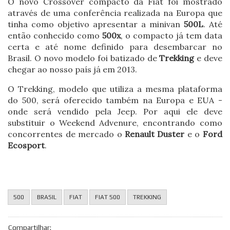
O novo Crossover compacto da Fiat foi mostrado
através de uma conferência realizada na Europa que
tinha como objetivo apresentar a minivan
500L
. Até
então conhecido como
500x
, o compacto já tem data
certa e até nome definido para desembarcar no
Brasil. O novo modelo foi batizado de
Trekking
e deve
chegar ao nosso país já em 2013.
O Trekking, modelo que utiliza a mesma plataforma
do 500, será oferecido também na Europa e EUA -
onde será vendido pela Jeep. Por aqui ele deve
substituir o Weekend Advenure, encontrando como
concorrentes de mercado o
Renault Duster
e o
Ford
Ecosport
.
500
BRASIL
FIAT
FIAT 500
TREKKING
Compartilhar: