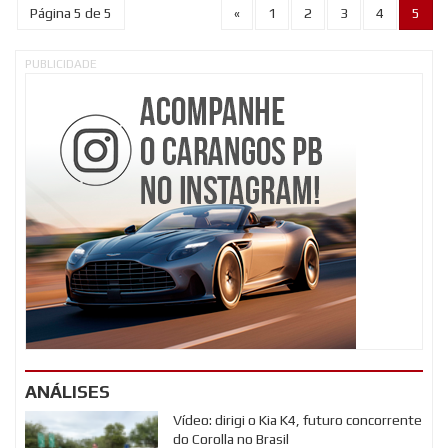
Página 5 de 5
«
1
2
3
4
5
PUBLICIDADE
ANÁLISES
Vídeo: dirigi o Kia K4, futuro concorrente
do Corolla no Brasil